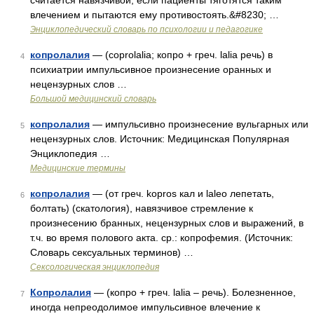
считается навязчивой, если пациенты тяготятся таким
влечением и пытаются ему противостоять.&#8230; …
Энциклопедический словарь по психологии и педагогике
копролалия
— (coprolalia; копро + греч. lalia речь) в
4
психиатрии импульсивное произнесение оранных и
нецензурных слов …
Большой медицинский словарь
копролалия
— импульсивно произнесение вульгарных или
5
нецензурных слов. Источник: Медицинская Популярная
Энциклопедия …
Медицинские термины
копролалия
— (от греч. kopros кал и laleo лепетать,
6
болтать) (скатология), навязчивое стремление к
произнесению бранных, нецензурных слов и выражений, в
т.ч. во время полового акта. ср.: копрофемия. (Источник:
Словарь сексуальных терминов) …
Сексологическая энциклопедия
Копролалия
— (копро + греч. lalia – речь). Болезненное,
7
иногда непреодолимое импульсивное влечение к