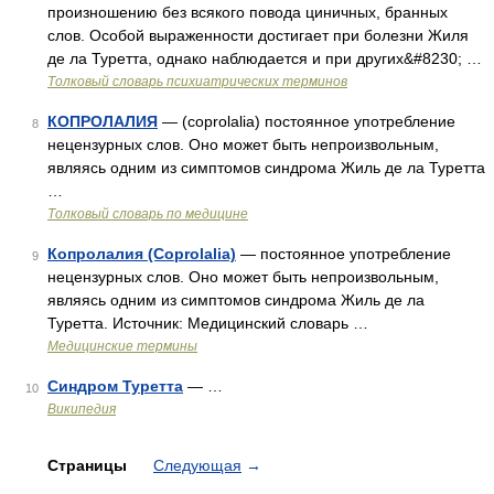
произношению без всякого повода циничных, бранных
слов. Особой выраженности достигает при болезни Жиля
де ла Туретта, однако наблюдается и при других&#8230; …
Толковый словарь психиатрических терминов
КОПРОЛАЛИЯ
— (coprolalia) постоянное употребление
8
нецензурных слов. Оно может быть непроизвольным,
являясь одним из симптомов синдрома Жиль де ла Туретта
…
Толковый словарь по медицине
Копролалия (Coprolalia)
— постоянное употребление
9
нецензурных слов. Оно может быть непроизвольным,
являясь одним из симптомов синдрома Жиль де ла
Туретта. Источник: Медицинский словарь …
Медицинские термины
Синдром Туретта
— …
10
Википедия
Страницы
Следующая
→