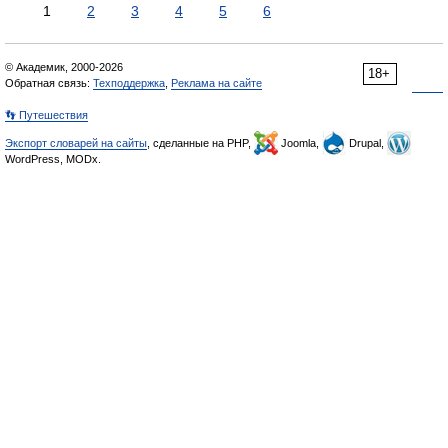
1
2
3
4
5
6
© Академик, 2000-2026
18+
Обратная связь:
Техподдержка
,
Реклама на сайте
👣 Путешествия
Экспорт словарей на сайты
, сделанные на PHP,
Joomla,
Drupal,
WordPress, MODx.