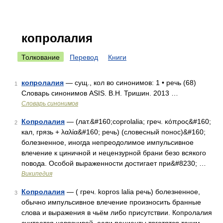
копролалия
Толкование
Перевод
Книги
копролалия
— сущ., кол во синонимов: 1 • речь (68)
1
Словарь синонимов ASIS. В.Н. Тришин. 2013 …
Словарь синонимов
Копролалия
— (лат.&#160;coprolalia; греч. κόπρος&#160;
2
кал, грязь + λαλία&#160; речь) (словесный понос)&#160;
болезненное, иногда непреодолимое импульсивное
влечение к циничной и нецензурной брани безо всякого
повода. Особой выраженности достигает при&#8230; …
Википедия
Копролалия
— ( греч. kopros lalia речь) болезненное,
3
обычно импульсивное влечение произносить бранные
слова и выражения в чьём либо присутствии. Копролалия